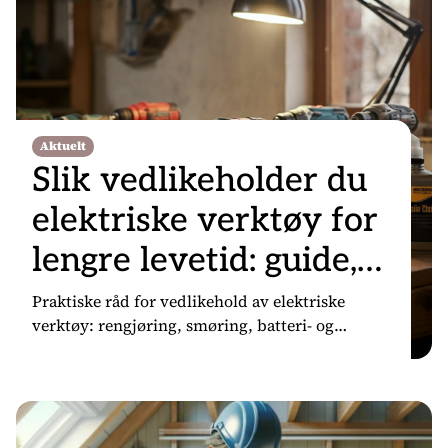
Aktuelt
Slik vedlikeholder du
elektriske verktøy for
lengre levetid: guide,
tips og
Praktiske råd for vedlikehold av elektriske
verktøy: rengjøring, smøring, batteri- og
vedlikeholdsplan
kabelkontroll, trygg oppbevaring og service. Øk
sikkerhet og levetid.