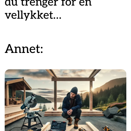
du trenger for en
vellykket
totalrenovering –
komplett utstyrsliste
Annet: