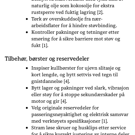
naturlig olje som kokosolje for ekstra
rustsperre ved fuktig lagring [2].
Tørk av overskuddsolje fra nær-
arbeidsflater for å hindre støvbinding.
Kontroller pakninger og tetninger etter
smøring for å sikre barriere mot støv og
fukt [1].
Tilbehør, børster og reservedeler
Inspiser kullbørster for ujevn slitasje og
kort lengde, og bytt settvis ved tegn til
gnistdannelse [4].
Bytt lager og pakninger ved slark, vibrasjon
eller støy for å stoppe sekundærskader på
motor og gir [4].
Velg originale reservedeler for
passeringsnøyaktighet og elektrisk samsvar
med verktøyets spesifikasjoner [1].
Stram løse skruer og husklips etter service
for å sikre korrekt justering av interne deler