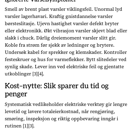
Smell av brent plast varsler viklingsfeil. Unormal lyd
varsler lagerhavari. Kraftig gnistdannelse varsler
børsteslitasje. Ujevn hastighet varsler defekt bryter
eller elektronikk. Økt vibrasjon varsler skjevt blad eller
slakk i chuck. Dårlig dreiemoment varsler slitt gir.
Koble fra strøm før sjekk av ledninger og brytere.
Undersøk kabel for sprekker og klemskader. Kontroller
festeskruer og hus for varmeflekker. Bytt slitedeler ved
synlig skade. Lever inn ved elektriske feil og gjentatte
utkoblinger [3][4].
Kost–nytte: Slik spar­er du tid og
penger
Systematisk vedlikeholder elektriske verktøy gir lengre
levetid og lavere totaleierkostnad, når rengjøring,
smøring, inspeksjon og riktig oppbevaring inngår i
rutinen [1][3].