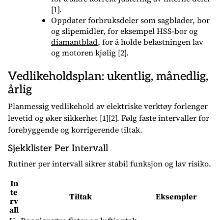
[1].
Oppdater forbruksdeler som sagblader, bor
og slipemidler, for eksempel HSS-bor og
diamantblad
, for å holde belastningen lav
og motoren kjølig [2].
Vedlikeholdsplan: ukentlig, månedlig,
årlig
Planmessig vedlikehold av elektriske verktøy forlenger
levetid og øker sikkerhet [1][2]. Følg faste intervaller for
forebyggende og korrigerende tiltak.
Sjekklister Per Intervall
Rutiner per intervall sikrer stabil funksjon og lav risiko.
In
te
Tiltak
Eksempler
rv
all