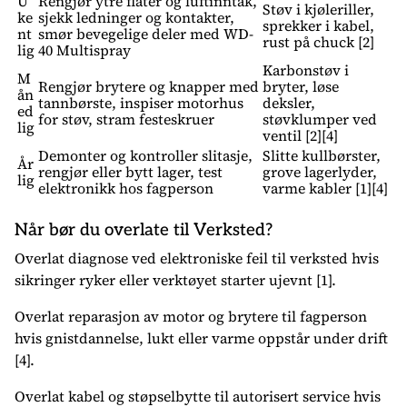
U
Rengjør ytre flater og luftinntak,
Støv i kjøleriller,
ke
sjekk ledninger og kontakter,
sprekker i kabel,
nt
smør bevegelige deler med WD-
rust på chuck [2]
lig
40 Multispray
Karbonstøv i
M
Rengjør brytere og knapper med
bryter, løse
ån
tannbørste, inspiser motorhus
deksler,
ed
for støv, stram festeskruer
støvklumper ved
lig
ventil [2][4]
Demonter og kontroller slitasje,
Slitte kullbørster,
År
rengjør eller bytt lager, test
grove lagerlyder,
lig
elektronikk hos fagperson
varme kabler [1][4]
Når bør du overlate til Verksted?
Overlat diagnose ved elektroniske feil til verksted hvis
sikringer ryker eller verktøyet starter ujevnt [1].
Overlat reparasjon av motor og brytere til fagperson
hvis gnistdannelse, lukt eller varme oppstår under drift
[4].
Overlat kabel og støpselbytte til autorisert service hvis