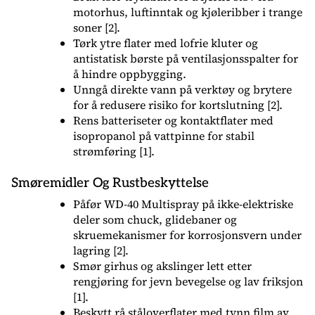
motorhus, luftinntak og kjøleribber i trange
soner [2].
Tørk ytre flater med lofrie kluter og
antistatisk børste på ventilasjonsspalter for
å hindre oppbygging.
Unngå direkte vann på verktøy og brytere
for å redusere risiko for kortslutning [2].
Rens batteriseter og kontaktflater med
isopropanol på vattpinne for stabil
strømføring [1].
Smøremidler Og Rustbeskyttelse
Påfør WD-40 Multispray på ikke-elektriske
deler som chuck, glidebaner og
skruemekanismer for korrosjonsvern under
lagring [2].
Smør girhus og akslinger lett etter
rengjøring for jevn bevegelse og lav friksjon
[1].
Beskytt rå ståloverflater med tynn film av