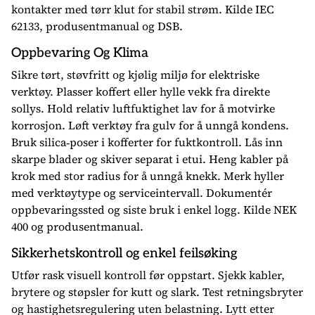
kontakter med tørr klut for stabil strøm. Kilde IEC
62133, produsentmanual og DSB.
Oppbevaring Og Klima
Sikre tørt, støvfritt og kjølig miljø for elektriske
verktøy. Plasser koffert eller hylle vekk fra direkte
sollys. Hold relativ luftfuktighet lav for å motvirke
korrosjon. Løft verktøy fra gulv for å unngå kondens.
Bruk silica‑poser i kofferter for fuktkontroll. Lås inn
skarpe blader og skiver separat i etui. Heng kabler på
krok med stor radius for å unngå knekk. Merk hyller
med verktøytype og serviceintervall. Dokumentér
oppbevaringssted og siste bruk i enkel logg. Kilde NEK
400 og produsentmanual.
Sikkerhetskontroll og enkel feilsøking
Utfør rask visuell kontroll før oppstart. Sjekk kabler,
brytere og støpsler for kutt og slark. Test retningsbryter
og hastighetsregulering uten belastning. Lytt etter