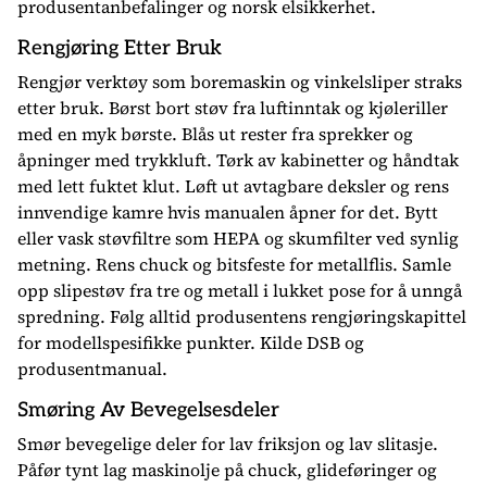
produsentanbefalinger og norsk elsikkerhet.
Rengjøring Etter Bruk
Rengjør verktøy som boremaskin og vinkelsliper straks
etter bruk. Børst bort støv fra luftinntak og kjøleriller
med en myk børste. Blås ut rester fra sprekker og
åpninger med trykkluft. Tørk av kabinetter og håndtak
med lett fuktet klut. Løft ut avtagbare deksler og rens
innvendige kamre hvis manualen åpner for det. Bytt
eller vask støvfiltre som HEPA og skumfilter ved synlig
metning. Rens chuck og bitsfeste for metallflis. Samle
opp slipestøv fra tre og metall i lukket pose for å unngå
spredning. Følg alltid produsentens rengjøringskapittel
for modellspesifikke punkter. Kilde DSB og
produsentmanual.
Smøring Av Bevegelsesdeler
Smør bevegelige deler for lav friksjon og lav slitasje.
Påfør tynt lag maskinolje på chuck, glideføringer og