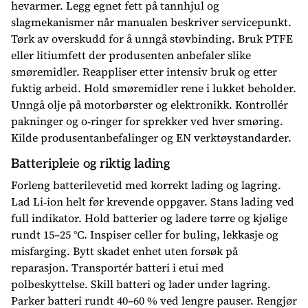
hevarmer. Legg egnet fett på tannhjul og
slagmekanismer når manualen beskriver servicepunkt.
Tørk av overskudd for å unngå støvbinding. Bruk PTFE
eller litiumfett der produsenten anbefaler slike
smøremidler. Reappliser etter intensiv bruk og etter
fuktig arbeid. Hold smøremidler rene i lukket beholder.
Unngå olje på motorbørster og elektronikk. Kontrollér
pakninger og o‑ringer for sprekker ved hver smøring.
Kilde produsentanbefalinger og EN verktøystandarder.
Batteripleie og riktig lading
Forleng batterilevetid med korrekt lading og lagring.
Lad Li‑ion helt før krevende oppgaver. Stans lading ved
full indikator. Hold batterier og ladere tørre og kjølige
rundt 15–25 °C. Inspiser celler for buling, lekkasje og
misfarging. Bytt skadet enhet uten forsøk på
reparasjon. Transportér batteri i etui med
polbeskyttelse. Skill batteri og lader under lagring.
Parker batteri rundt 40–60 % ved lengre pauser. Rengjør