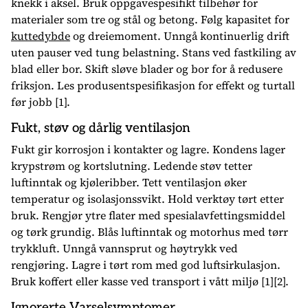
knekk i aksel. Bruk oppgavespesifikt tilbehør for
materialer som tre og stål og betong. Følg kapasitet for
kuttedybde
og dreiemoment. Unngå kontinuerlig drift
uten pauser ved tung belastning. Stans ved fastkiling av
blad eller bor. Skift sløve blader og bor for å redusere
friksjon. Les produsentspesifikasjon for effekt og turtall
før jobb [1].
Fukt, støv og dårlig ventilasjon
Fukt gir korrosjon i kontakter og lagre. Kondens lager
krypstrøm og kortslutning. Ledende støv tetter
luftinntak og kjøleribber. Tett ventilasjon øker
temperatur og isolasjonssvikt. Hold verktøy tørt etter
bruk. Rengjør ytre flater med spesialavfettingsmiddel
og tørk grundig. Blås luftinntak og motorhus med tørr
trykkluft. Unngå vannsprut og høytrykk ved
rengjøring. Lagre i tørt rom med god luftsirkulasjon.
Bruk koffert eller kasse ved transport i vått miljø [1][2].
Ignorerte Varselsymptomer