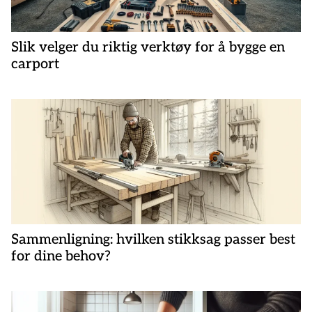
g
a
s
Slik velger du riktig verktøy for å bygge en
carport
j
o
n
Sammenligning: hvilken stikksag passer best
for dine behov?