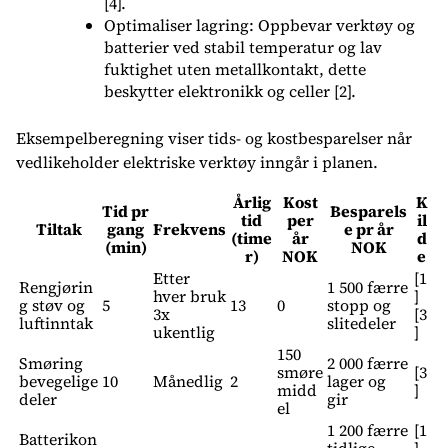
[4].
Optimaliser lagring: Oppbevar verktøy og
batterier ved stabil temperatur og lav
fuktighet uten metallkontakt, dette
beskytter elektronikk og celler [2].
Eksempelberegning viser tids- og kostbesparelser når
vedlikeholder elektriske verktøy inngår i planen.
Årlig
Kost
K
Tid pr
Besparels
tid
per
il
Tiltak
gang
Frekvens
e pr år
(time
år
d
(min)
NOK
r)
NOK
e
Etter
[1
Rengjørin
1 500 færre
hver bruk
]
g støv og
5
13
0
stopp og
3x
[3
luftinntak
slitedeler
ukentlig
]
150
Smøring
2 000 færre
smøre
[3
bevegelige
10
Månedlig
2
lager og
midd
]
deler
gir
el
1 200 færre
[1
Batterikon