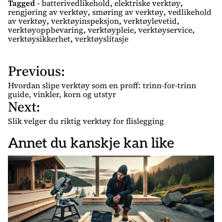
Tagged -
batterivedlikehold
,
elektriske verktøy
,
rengjøring av verktøy
,
smøring av verktøy
,
vedlikehold
av verktøy
,
verktøyinspeksjon
,
verktøylevetid
,
verktøyoppbevaring
,
verktøypleie
,
verktøyservice
,
verktøysikkerhet
,
verktøyslitasje
Previous:
I
n
Hvordan slipe verktøy som en proff: trinn-for-trinn
n
guide, vinkler, korn og utstyr
Next:
l
e
Slik velger du riktig verktøy for flislegging
g
Annet du kanskje kan like
g
s
n
a
v
i