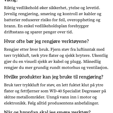
Riktig vedlikehold øker sikkerhet, ytelse og levetid.
Jevnlig rengjøring, smøring og kontroll av kabler og
batterier reduserer risiko for feil, overoppheting og
brann. En enkel vedlikeholdsplan forebygger
driftsstans og sparer penger over tid.
Hvor ofte bør jeg rengjøre verktøyene?
Rengjør etter hver bruk. Fjern støv fra luftinntak med
tørr trykkluft, tørk ytre flater og sjekk brytere. Ukentlig
gjør du en visuell sjekk av kabel og plugg. Månedlig
rengjør du mer grundig rundt motorhus og ventilasjon.
Hvilke produkter kan jeg bruke til rengjøring?
Bruk tørr trykkluft for støv, en lett fuktet klut på ytre
flater og fettfjerner som WD-40 Specialist Degreaser på
skitne metallområder. Unngå vann inn i motor og
elektronikk. Følg alltid produsentens anbefalinger.
Når og hvordan skal jeg smøre verktøy?