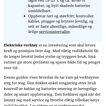
lagre ved 15–25 °C og ca. 40–60 %
kapasitet, og bytt skadede batterier
umiddelbart.
Oppbevar tørt og støvfritt; kontroller
kabler, plugger og brytere jevnlig, og
sett av faste ukentlige, månedlige og
årlige
serviceintervaller
.
Elektriske verktøy
er en investering som skal levere
kraft og presisjon hver dag. Med riktig vedlikehold får
de lengre levetid bedre ytelse og tryggere bruk. Små
rutiner gir store gevinster og sparer både tid og penger
over tid.
Denne guiden viser hvordan de tar vare på verktøyene
steg for steg. Den dekker enkel rengjøring etter bruk
kontroll av kabler og batterier smøring av bevegelige
deler og smart oppbevaring. Den forklarer også når det
lønner seg med service og hvorfor riktig tilbehør betyr
stabil kvalitet. Les videre og gi verktøyene det