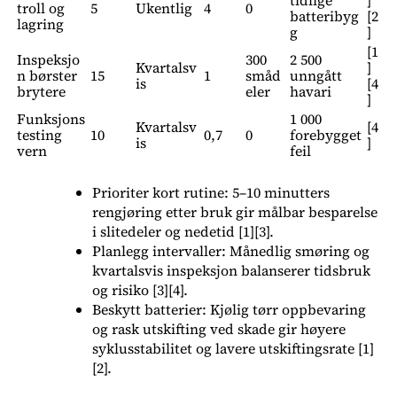
tidlige
]
troll og
5
Ukentlig
4
0
batteribyg
[2
lagring
g
]
[1
Inspeksjo
300
2 500
Kvartalsv
]
n børster
15
1
småd
unngått
is
[4
brytere
eler
havari
]
Funksjons
1 000
Kvartalsv
[4
testing
10
0,7
0
forebygget
is
]
vern
feil
Prioriter kort rutine: 5–10 minutters
rengjøring etter bruk gir målbar besparelse
i slitedeler og nedetid [1][3].
Planlegg intervaller: Månedlig smøring og
kvartalsvis inspeksjon balanserer tidsbruk
og risiko [3][4].
Beskytt batterier: Kjølig tørr oppbevaring
og rask utskifting ved skade gir høyere
syklusstabilitet og lavere utskiftingsrate [1]
[2].