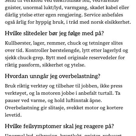
Send til verksted ved elektroniske feil, vedvarende
gnister, unormal lukt/lyd, varmgang, skadet kabel eller
dårlig ytelse etter egen rengjøring. Service anbefales
også årlig for hyppig bruk, i tråd med norsk elsikkerhet.
Hvilke slitedeler bør jeg følge med på?
Kullbørster, lager, remmer, chuck og tetninger slites
over tid. Kontroller børstelengde, lytt etter lagerlyd og
sjekk chuck-grep. Bytt med originale reservedeler for
riktig passform, sikkerhet og ytelse.
Hvordan unngår jeg overbelastning?
Bruk riktig verktøy og tilbehør til jobben, ikke press
verktøyet, og la motoren jobbe i anbefalt turtall. Ta
pauser ved varme, og hold luftinntak åpne.
Overbelastning gir slitasje, svekket motor og kortere
levetid.
Hvilke feilsymptomer skal jeg reagere på?
Unormal lyd, vibrasjon, brentlukt, gnister, redusert