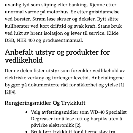
uvanlig lyd som sliping eller banking. Kjenne etter
unormal varme på motorhus. Se etter gnistdannelse
ved børster. Stram løse skruer og deksler. Bytt slitte
kullbørster ved kort drifttid og svak kraft. Stans bruk
ved lukt av brent isolasjon og lever til service. Kilde
DSB, NEK 400 og produsentmanual.
Anbefalt utstyr og produkter for
vedlikehold
Denne delen lister utstyr som forenkler vedlikehold av
elektriske verktøy og forlenger levetid. Anbefalingene
bygger på dokumenterte råd for sikkerhet og ytelse [1]
[2][4].
Rengjøringsmidler Og Trykkluft
Velg avfettingsmidler som WD-40 Specialist
Degreaser for å løse fett og harpiks uten å
påvirke elektronikk [2].
Bruk tørr trykkluft for å fjerne støv fra