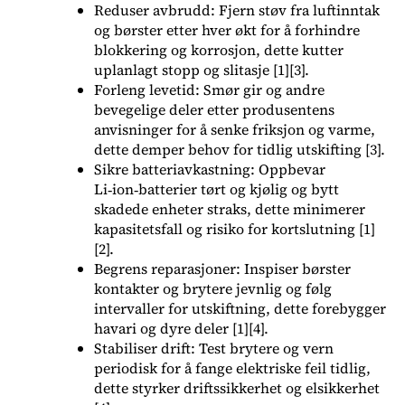
Reduser avbrudd: Fjern støv fra luftinntak
og børster etter hver økt for å forhindre
blokkering og korrosjon, dette kutter
uplanlagt stopp og slitasje [1][3].
Forleng levetid: Smør gir og andre
bevegelige deler etter produsentens
anvisninger for å senke friksjon og varme,
dette demper behov for tidlig utskifting [3].
Sikre batteriavkastning: Oppbevar
Li‑ion‑batterier tørt og kjølig og bytt
skadede enheter straks, dette minimerer
kapasitetsfall og risiko for kortslutning [1]
[2].
Begrens reparasjoner: Inspiser børster
kontakter og brytere jevnlig og følg
intervaller for utskiftning, dette forebygger
havari og dyre deler [1][4].
Stabiliser drift: Test brytere og vern
periodisk for å fange elektriske feil tidlig,
dette styrker driftssikkerhet og elsikkerhet