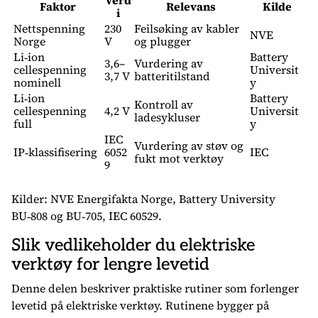
Verd
Faktor
Relevans
Kilde
i
Nettspenning
230
Feilsøking av kabler
NVE
Norge
V
og plugger
Li‑ion
Battery
3,6–
Vurdering av
cellespenning
Universit
3,7 V
batteritilstand
nominell
y
Li‑ion
Battery
Kontroll av
cellespenning
4,2 V
Universit
ladesykluser
full
y
IEC
Vurdering av støv og
IP‑klassifisering
6052
IEC
fukt mot verktøy
9
Kilder: NVE Energifakta Norge, Battery University
BU‑808 og BU‑705, IEC 60529.
Slik vedlikeholder du elektriske
verktøy for lengre levetid
Denne delen beskriver praktiske rutiner som forlenger
levetid på elektriske verktøy. Rutinene bygger på