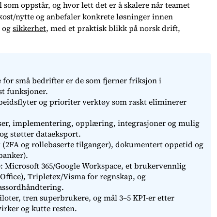
 som oppstår, og hvor lett det er å skalere når teamet
ost/nytte og anbefaler konkrete løsninger innen
e og
sikkerhet
, med et praktisk blikk på norsk drift,
for små bedrifter er de som fjerner friksjon i
st funksjoner.
eidsflyter og prioriter verktøy som raskt eliminerer
nser, implementering, opplæring, integrasjoner og mulig
og støtter dataeksport.
t (2FA og rollebaserte tilganger), dokumentert oppetid og
banker).
: Microsoft 365/Google Workspace, et brukervennlig
ffice), Tripletex/Visma for regnskap, og
assordhåndtering.
loter, tren superbrukere, og mål 3–5 KPI-er etter
irker og kutte resten.