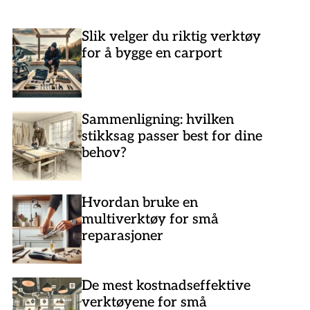
Slik velger du riktig verktøy
for å bygge en carport
Sammenligning: hvilken
stikksag passer best for dine
behov?
Hvordan bruke en
multiverktøy for små
reparasjoner
De mest kostnadseffektive
verktøyene for små