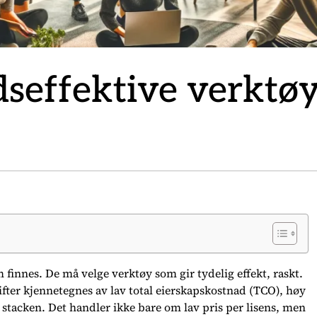
seffektive verktø
m finnes. De må velge verktøy som gir tydelig effekt, raskt.
fter kjennetegnes av lav total eierskapskostnad (TCO), høy
stacken. Det handler ikke bare om lav pris per lisens, men