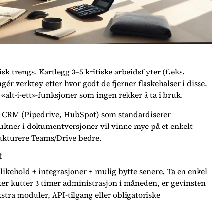
sk trengs. Kartlegg 3–5 kritiske arbeidsflyter (f.eks.
gér verktøy etter hvor godt de fjerner flaskehalser i disse.
alt-i-ett»-funksjoner som ingen rekker å ta i bruk.
lig CRM (Pipedrive, HubSpot) som standardiserer
ukner i dokumentversjoner vil vinne mye på et enkelt
ukturere Teams/Drive bedre.
t
ikehold + integrasjoner + mulig bytte senere. Ta en enkel
ker kutter 3 timer administrasjon i måneden, er gevinsten
stra moduler, API-tilgang eller obligatoriske