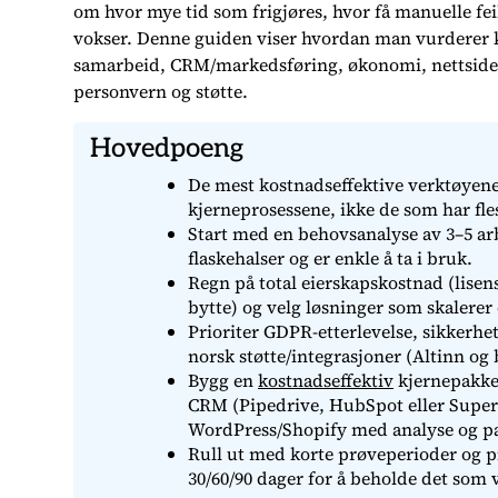
om hvor mye tid som frigjøres, hvor få manuelle feil
vokser. Denne guiden viser hvordan man vurderer k
samarbeid, CRM/markedsføring, økonomi, nettsid
personvern og støtte.
Hovedpoeng
De mest kostnadseffektive verktøyene 
kjerneprosessene, ikke de som har fle
Start med en behovsanalyse av 3–5 arb
flaskehalser og er enkle å ta i bruk.
Regn på total eierskapskostnad (lise
bytte) og velg løsninger som skalerer 
Prioriter GDPR-etterlevelse, sikkerhe
norsk støtte/integrasjoner (Altinn og 
Bygg en
kostnadseffektiv
kjernepakke
CRM (Pipedrive, HubSpot eller SuperO
WordPress/Shopify med analyse og p
Rull ut med korte prøveperioder og pi
30/60/90 dager for å beholde det som v