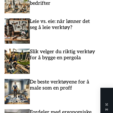
bedrifter
Leie vs. eie: når lønner det
seg å leie verktøy?
Slik velger du riktig verktøy
for å bygge en pergola
De beste verktøyene for å
male som en proff
Fordeler med ergonomiske