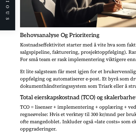
PREVIOUS
Behovsanalyse Og Prioritering
Kostnadseffektivitet starter med å vite hva som fakti
salgspipeline, fakturering, prosjektoppfølging). Ran
For små team er rask implementering viktigere enn «
Et lite salgsteam får mest igjen for et brukervenn
oppfølging og automatiserer e-post. Et byrå som dr
dokumenthåndteringssystem som Triark eller å str
Total eierskapskostnad (TCO) og skalerbarhe
TCO = lisenser + implementering + opplæring + vedl
regneøvelse: Hvis et verktøy til 300 kr/mnd per bru
ofte mangedoblet. Inkluder også «late costs» som ek
oppgraderinger.