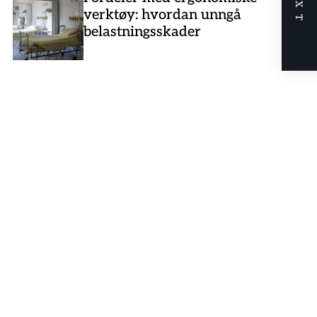
NEXT
verktøy: hvordan unngå
belastningsskader