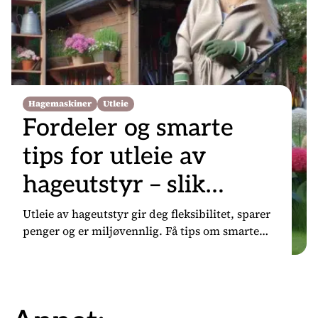
Hagemaskiner
Utleie
Fordeler og smarte
tips for utleie av
hageutstyr – slik
lykkes du med
Utleie av hageutstyr gir deg fleksibilitet, sparer
penger og er miljøvennlig. Få tips om smarte
hageprosjektene
løsninger, sikkerhet og utstyr for ethvert behov!