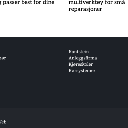
g passer best for dine
multiverktøy for små
reparasjoner
Kantstein
nør
Anleggsfirma
Kjøreskoler
Rørsystemer
Web