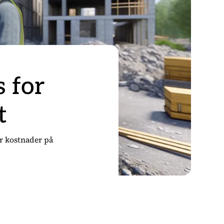
s for
t
er kostnader på