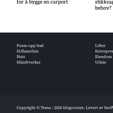
for å bygge en carport
stikksa
behov?
Pusse opp bad
Lifter
Stillasutleie
Entrepre
Heis
Eiendom
Håndtverker
Utleie
Copyright © Tema : 2026 blogcorner.
Levert av
Seo