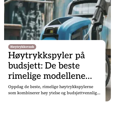
Høytrykksvask
Høytrykkspyler på
budsjett: De beste
rimelige modellene
med høy ytelse
Oppdag de beste, rimelige høytrykkspylerne
som kombinerer høy ytelse og budsjettvennlig
pris – gjør rengjøringen enklere og mer effektiv!