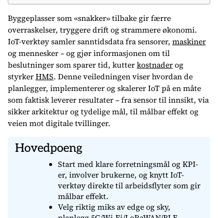
Byggeplasser som «snakker» tilbake gir færre
overraskelser, tryggere drift og strammere økonomi.
IoT-verktøy samler sanntidsdata fra sensorer,
maskiner
og mennesker – og gjør informasjonen om til
beslutninger som sparer tid, kutter
kostnader
og
styrker
HMS
. Denne veiledningen viser hvordan de
planlegger, implementerer og skalerer IoT på en måte
som faktisk leverer resultater – fra sensor til innsikt, via
sikker arkitektur og tydelige mål, til målbar effekt og
veien mot digitale tvillinger.
Hovedpoeng
Start med klare forretningsmål og KPI-
er, involver brukerne, og knytt IoT-
verktøy direkte til arbeidsflyter som gir
målbar effekt.
Velg riktig miks av edge og sky,
planlegg 5G/Wi‑Fi/LoRaWAN/BLE-