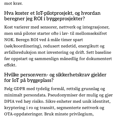
mot krav.
Hva koster et IoT-pilotprosjekt, og hvordan
beregner jeg ROI i byggeprosjekter?
Kost varierer med sensorer, nettverk og integrasjoner,
men små piloter starter ofte i lav- til mellomseksifret
NOK. Beregn ROI ved å måle timer spart
(søk/koordinering), redusert nedetid, energikutt og
avfallsreduksjon mot investering og drift. Sett baseline
før oppstart og sammenlign månedlig for dokumentert
effekt.
Hvilke personvern- og sikkerhetskrav gjelder
for IoT på byggeplass?
Følg GDPR med tydelig formål, rettslig grunnlag og
minimalt persondata. Pseudonymiser der mulig og gjør
DPIA ved høy risiko. Sikre enheter med unik identitet,
kryptering i ro og transitt, segmenterte nettverk og
OTA-oppdateringer. Bruk minste privilegium,