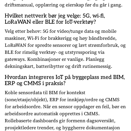
driftsmanual, opplæring og eierskap før du går i gang.
Hvilket nettverk bør jeg velge: 5G, wi‑fi,
LoRaWAN eller BLE for IoT-verktøy?
Velg etter behov: 5G for video/tunge data og mobile
maskiner, Wi‑Fi for brakkerigg og høy båndbredde,
LoRaWAN for spredte sensorer og lavt strømforbruk, og
BLE for rimelig verktøy- og utstyrssporing via
gateways. Kombinasjoner er vanlige. Planlegg
dekningskart, batteribytter og drift rutinemessig.
Hvordan integreres IoT på byggeplass med BIM,
ERP og CMMS i praksis?
Koble sensordata til BIM for kontekst
(sone/etasje/objekt), ERP for innkjøp/ordre og CMMS
for arbeidsordre. Når en sensor oppdager en feil, bør en
arbeidsordre automatisk opprettes i CMMS.
Rollebaserte dashboards gir formenn dagsoversikt,
prosjektledere trender, og byggherre dokumentasjon