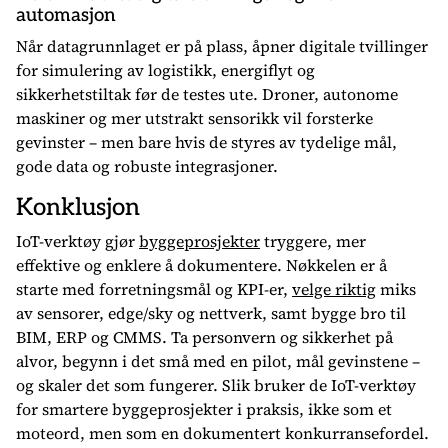
automasjon
Når datagrunnlaget er på plass, åpner digitale tvillinger
for simulering av logistikk, energiflyt og
sikkerhetstiltak før de testes ute. Droner, autonome
maskiner og mer utstrakt sensorikk vil forsterke
gevinster – men bare hvis de styres av tydelige mål,
gode data og robuste integrasjoner.
Konklusjon
IoT-verktøy gjør
byggeprosjekter
tryggere, mer
effektive og enklere å dokumentere. Nøkkelen er å
starte med forretningsmål og KPI-er,
velge riktig
miks
av sensorer, edge/sky og nettverk, samt bygge bro til
BIM, ERP og CMMS. Ta personvern og sikkerhet på
alvor, begynn i det små med en pilot, mål gevinstene –
og skaler det som fungerer. Slik bruker de IoT-verktøy
for smartere byggeprosjekter i praksis, ikke som et
moteord, men som en dokumentert konkurransefordel.