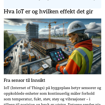
Hva IoT er og hvilken effekt det gir
Fra sensor til Innsikt
IoT (Internet of Things) på byggeplass betyr sensorer og
oppkoblede enheter som kontinuerlig måler forhold
som temperatur, fukt, støv, støy og vibrasjoner – i
tillegg til posisjon og bruk av utstyr. Dataene sendes via