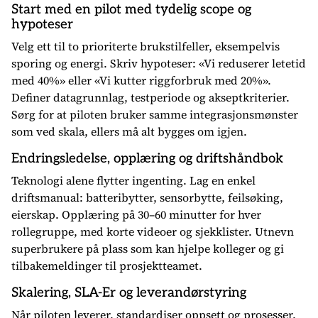
Start med en pilot med tydelig scope og
hypoteser
Velg ett til to prioriterte brukstilfeller, eksempelvis
sporing og energi. Skriv hypoteser: «Vi reduserer letetid
med 40%» eller «Vi kutter riggforbruk med 20%».
Definer datagrunnlag, testperiode og akseptkriterier.
Sørg for at piloten bruker samme integrasjonsmønster
som ved skala, ellers må alt bygges om igjen.
Endringsledelse, opplæring og driftshåndbok
Teknologi alene flytter ingenting. Lag en enkel
driftsmanual: batteribytter, sensorbytte, feilsøking,
eierskap. Opplæring på 30–60 minutter for hver
rollegruppe, med korte videoer og sjekklister. Utnevn
superbrukere på plass som kan hjelpe kolleger og gi
tilbakemeldinger til prosjektteamet.
Skalering, SLA-Er og leverandørstyring
Når piloten leverer, standardiser oppsett og prosesser.