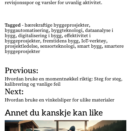
revisjonsspor og varsler for uvanlig aktivitet.
Tagged -
bærekraftige byggeprosjekter
,
byggautomatisering
,
byggteknologi
,
dataanalyse i
bygg
,
digitalisering i bygg
,
effektivitet i
byggeprosjekter
,
fremtidens bygg
,
IoT-verktøy
,
prosjektledelse
,
sensorteknologi
,
smart bygg
,
smartere
byggeprosjekter
Previous:
I
n
Hvordan bruke en momentnøkkel riktig: Steg for steg,
n
kalibrering og vanlige feil
Next:
l
e
Hvordan bruke en vinkelsliper for ulike materialer
g
Annet du kanskje kan like
g
s