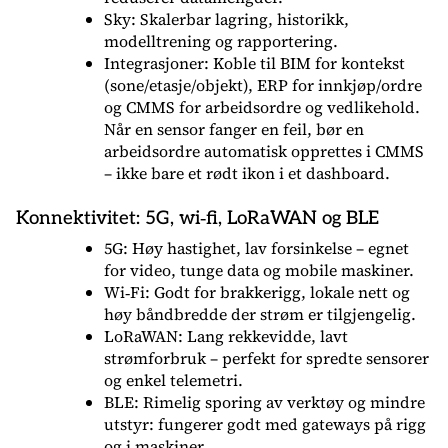
Sky: Skalerbar lagring, historikk,
modelltrening og rapportering.
Integrasjoner: Koble til BIM for kontekst
(sone/etasje/objekt), ERP for innkjøp/ordre
og CMMS for arbeidsordre og vedlikehold.
Når en sensor fanger en feil, bør en
arbeidsordre automatisk opprettes i CMMS
– ikke bare et rødt ikon i et dashboard.
Konnektivitet: 5G, wi‑fi, LoRaWAN og BLE
5G: Høy hastighet, lav forsinkelse – egnet
for video, tunge data og mobile maskiner.
Wi‑Fi: Godt for brakkerigg, lokale nett og
høy båndbredde der strøm er tilgjengelig.
LoRaWAN: Lang rekkevidde, lavt
strømforbruk – perfekt for spredte sensorer
og enkel telemetri.
BLE: Rimelig sporing av verktøy og mindre
utstyr: fungerer godt med gateways på rigg
og i maskiner.