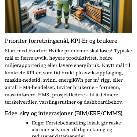
Prioriter forretningsmål, KPI-Er og brukere
Start med hvorfor: Hvilke problemer skal løses? Typiske
mål er færre avvik, høyere produktivitet, bedre
miljørapportering eller lavere energibruk. Knytt mål til
konkrete KPI-er, som tid brukt på avviksoppfølging,
maskin-nedetid, svinn, energikWh per m² rigg, eller
antall HMS-hendelser. Inviter brukerne – formenn,
maskinførere, HMS, prosjektledere – til å definere
terskelverdier, varslingsrutiner og dashboardbehov.
Edge, sky og integrasjoner (BIM/ERP/CMMS)
Edge: Førstebehandling lokalt gir raske
alarmer selv med dårlig dekning og
reduserer datamengder.