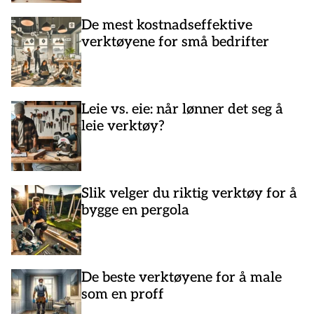
De mest kostnadseffektive
verktøyene for små bedrifter
Leie vs. eie: når lønner det seg å
leie verktøy?
Slik velger du riktig verktøy for å
bygge en pergola
De beste verktøyene for å male
som en proff