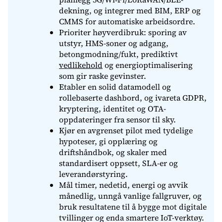
dekning, og integrer med BIM, ERP og
CMMS for automatiske arbeidsordre.
Prioriter høyverdibruk: sporing av
utstyr, HMS-soner og adgang,
betongmodning/fukt, prediktivt
vedlikehold
og energioptimalisering
som gir raske gevinster.
Etabler en solid datamodell og
rollebaserte dashbord, og ivareta GDPR,
kryptering, identitet og OTA-
oppdateringer fra sensor til sky.
Kjør en avgrenset pilot med tydelige
hypoteser, gi opplæring og
driftshåndbok, og skaler med
standardisert oppsett, SLA-er og
leverandørstyring.
Mål timer, nedetid, energi og avvik
månedlig, unngå vanlige fallgruver, og
bruk resultatene til å bygge mot digitale
tvillinger og enda smartere IoT-verktøy.