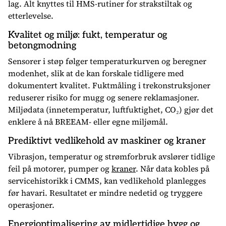
lag. Alt knyttes til HMS-rutiner for strakstiltak og
etterlevelse.
Kvalitet og miljø: fukt, temperatur og
betongmodning
Sensorer i støp følger temperaturkurven og beregner
modenhet, slik at de kan forskale tidligere med
dokumentert kvalitet. Fuktmåling i trekonstruksjoner
reduserer risiko for mugg og senere reklamasjoner.
Miljødata (innetemperatur, luftfuktighet, CO₂) gjør det
enklere å nå BREEAM- eller egne miljømål.
Prediktivt vedlikehold av maskiner og kraner
Vibrasjon, temperatur og strømforbruk avslører tidlige
feil på motorer, pumper og
kraner
. Når data kobles på
servicehistorikk i CMMS, kan vedlikehold planlegges
før havari. Resultatet er mindre nedetid og tryggere
operasjoner.
Energioptimalisering av midlertidige bygg og