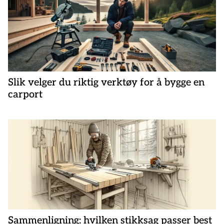
n
a
v
i
g
a
s
Slik velger du riktig verktøy for å bygge en
carport
j
o
n
Sammenligning: hvilken stikksag passer best